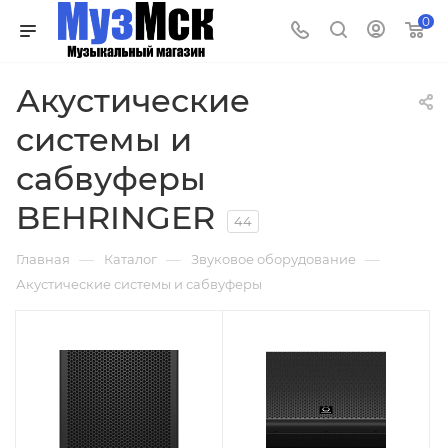
0
Акустические
системы и
сабвуферы
BEHRINGER
44
—
—
—
Главная
Каталог
Звуковое оборудование
Акустические системы и сабвуферы