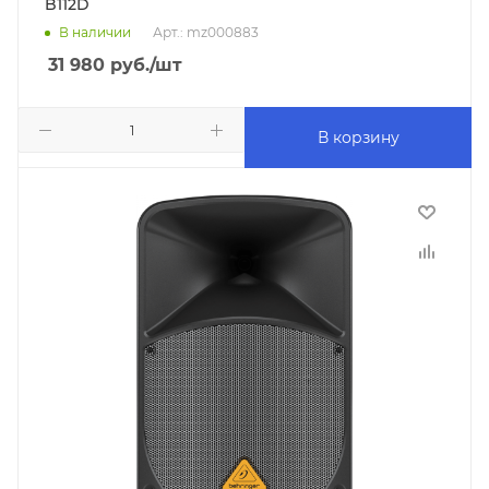
B112D
В наличии
Арт.: mz000883
31 980
руб.
/шт
В корзину