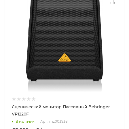
Сценический монитор Пассивный Behringer
VP1220F
В наличии
Арт.: mz003938