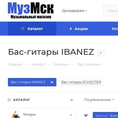
Домодедово
Каталог
Акции
Ус
Бас-гитары IBANEZ
31
—
—
—
Главная
Каталог
Гитары
Бас-гитары
Бас-гитары IBANEZ
Бас-гитары SCHECTER
По умолчанию
КАТАЛОГ
Гитары
Бренд:
Iban