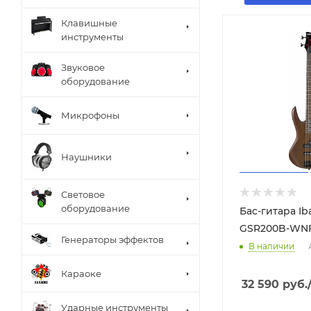
Клавишные
инструменты
Звуковое
оборудование
Микрофоны
Наушники
Световое
оборудование
Бас-гитара Ib
GSR200B-WN
Генераторы эффектов
В наличии
Караоке
32 590
руб.
Ударные инструменты