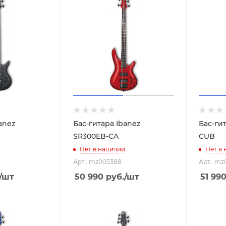
anez
Бас-гитара Ibanez
Бас-ги
SR300EB-CA
CUB
Нет в наличии
Нет в
Арт.: mz005388
Арт.: mz
/шт
50 990
руб.
/шт
51 99