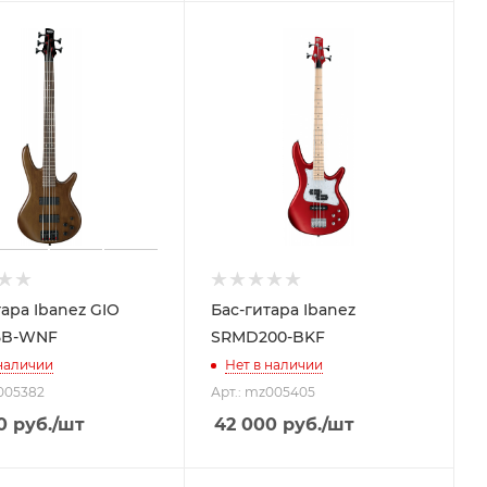
тара Ibanez GIO
Бас-гитара Ibanez
5B-WNF
SRMD200-BKF
 наличии
Нет в наличии
005382
Арт.: mz005405
0
руб.
/шт
42 000
руб.
/шт