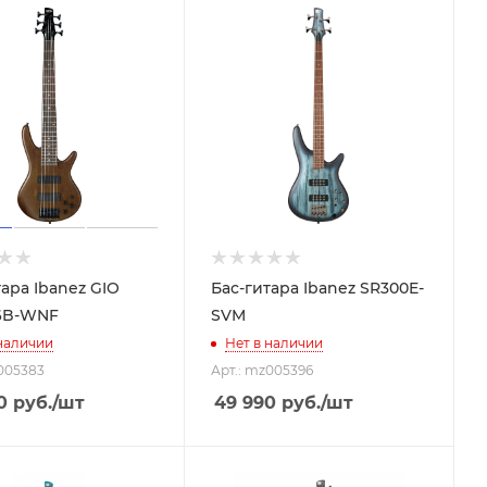
тара Ibanez GIO
Бас-гитара Ibanez SR300E-
6B-WNF
SVM
 наличии
Нет в наличии
005383
Арт.: mz005396
0
руб.
/шт
49 990
руб.
/шт