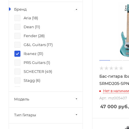
Бренд
Aria (
18
)
Dean (
11
)
Fender (
28
)
G&L Guitars (
17
)
Ibanez (
31
)
PRS Guitars (
1
)
SCHECTER (
49
)
Бас-гитара Ib
Stagg (
6
)
SRMD205-SP
Yamaha (
25
)
Нет в наличии
Арт.: mz005407
Модель
47 000
руб.
Тип Гитары