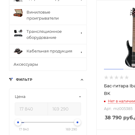
Виниловые
проигрыватели
Трансляционное
оборудование
Кабельная продукция
Аксессуары
ФИЛЬТР
Бас-гитара Ib
BK
Цена
Нет в наличии
Арт.: mz005385
38 790
руб.
17 840
169 290