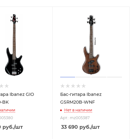
тара Ibanez GIO
Бас-гитара Ibanez
0-BK
GSRM20B-WNF
 наличии
Нет в наличии
z005380
Арт.: mz005387
0
руб.
/шт
33 690
руб.
/шт