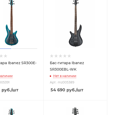
тара Ibanez SR300E-
Бас-гитара Ibanez
SR300EBL-WK
 наличии
Нет в наличии
005391
Арт.: mz005389
0
руб.
/шт
54 690
руб.
/шт