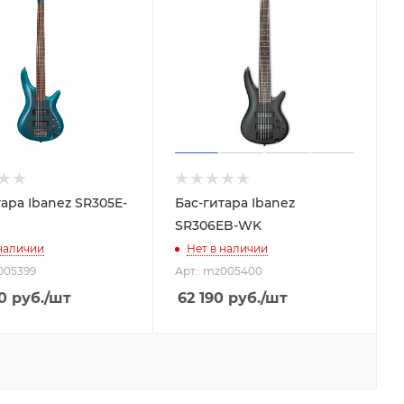
тара Ibanez SR305E-
Бас-гитара Ibanez
SR306EB-WK
 наличии
Нет в наличии
005399
Арт.: mz005400
0
руб.
/шт
62 190
руб.
/шт