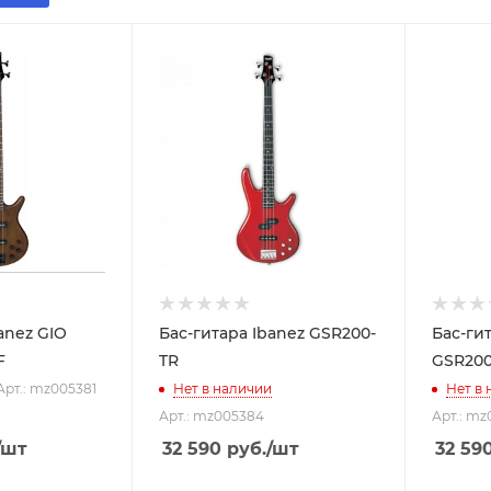
anez GIO
Бас-гитара Ibanez GSR200-
Бас-ги
F
TR
GSR20
Арт.: mz005381
Нет в наличии
Нет в
Арт.: mz005384
Арт.: m
/шт
32 590
руб.
/шт
32 59