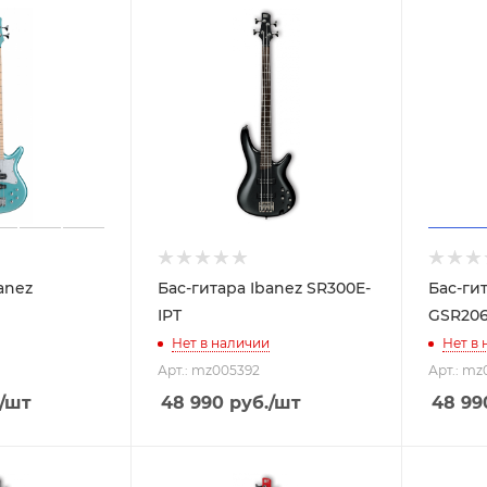
anez
Бас-гитара Ibanez SR300E-
Бас-ги
N
IPT
GSR20
Нет в наличии
Нет в
Арт.: mz005392
Арт.: mz
/шт
48 990
руб.
/шт
48 99