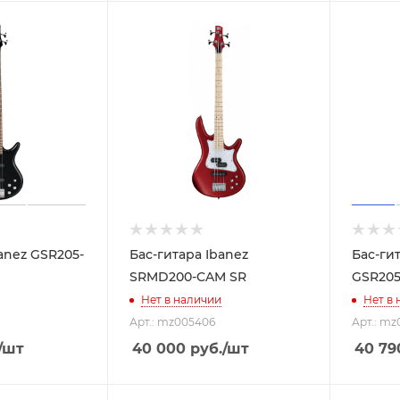
anez GSR205-
Бас-гитара Ibanez
Бас-ги
SRMD200-CAM SR
GSR20
Нет в наличии
Нет в
Арт.: mz005406
Арт.: mz
/шт
40 000
руб.
/шт
40 79