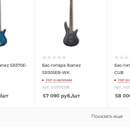
anez SR370E-
Бас-гитара Ibanez
Бас-ги
SR305EB-WK
CUB
Нет в наличии
Нет в
Арт.: mz005398
Арт.: mz
/шт
57 090
руб.
/шт
58 00
Показать еще