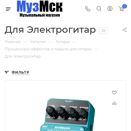
0
Для Электрогитар
25
—
—
—
Главная
Каталог
Гитары
—
Процессоры эффектов и педали для гитары
Для Электрогитар
ФИЛЬТР