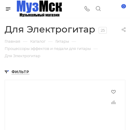
0
Для Электрогитар
25
—
—
—
Главная
Каталог
Гитары
—
Процессоры эффектов и педали для гитары
Для Электрогитар
ФИЛЬТР