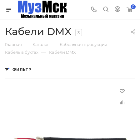
0
Кабели DMX
3
—
—
—
Главная
Каталог
Кабельная продукция
—
Кабель в бухтах
Кабели DMX
ФИЛЬТР