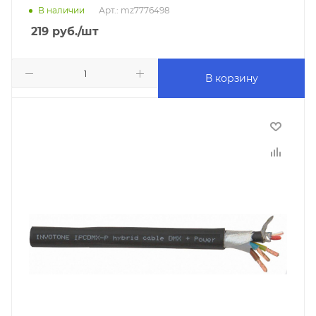
В наличии
Арт.: mz7776498
219
руб.
/шт
В корзину