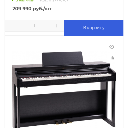
В наличии
Арт.: mz7776767
209 990
руб.
/шт
В корзину