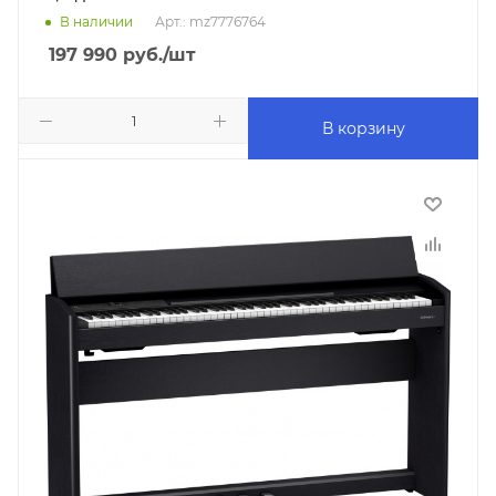
В наличии
Арт.: mz7776764
197 990
руб.
/шт
В корзину