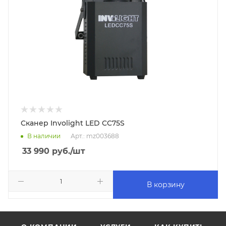
Сканер Involight LED CC75S
В наличии
Арт.: mz003688
33 990
руб.
/шт
В корзину