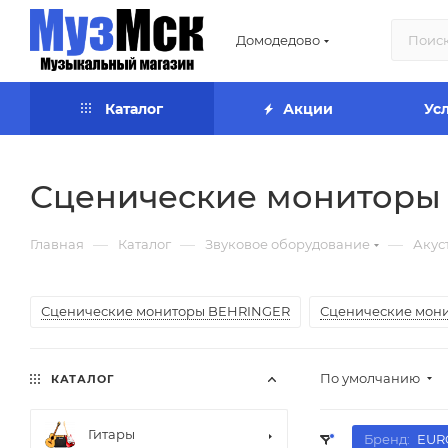
Домодедово
Каталог
Акции
Ус
Сценические мониторы
—
—
—
Главная
Каталог
Звуковое оборудование
Акус
Сценические мониторы BEHRINGER
Сценические мони
По умолчанию
КАТАЛОГ
Гитары
Бренд:
EUR