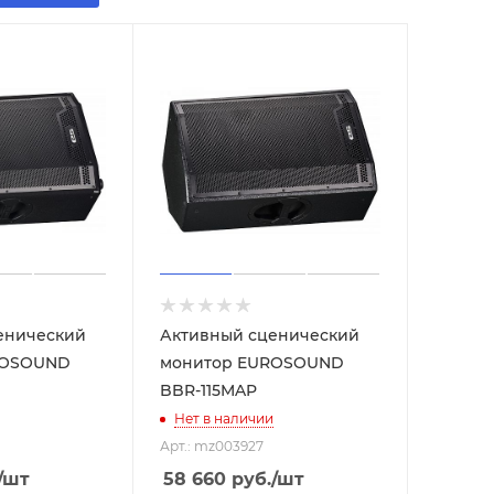
енический
Активный сценический
ROSOUND
монитор EUROSOUND
BBR-115MAP
Нет в наличии
Арт.: mz003927
/шт
58 660
руб.
/шт