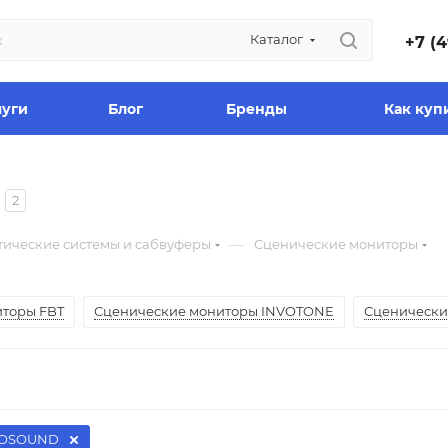
Каталог
+7 (4
луги
Блог
Бренды
Как куп
2
—
тические системы и сабвуферы
Сценические мониторы
торы FBT
Сценические мониторы INVOTONE
Сценическ
OSOUND