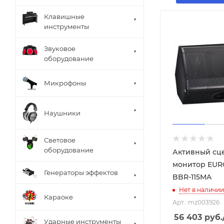
Клавишные
инструменты
Звуковое
оборудование
Микрофоны
Наушники
Световое
оборудование
Активный сц
монитор EU
Генераторы эффектов
BBR-115MA
Нет в наличии
Караоке
Арт.: mz003926
56 403
руб.
Ударные инструменты