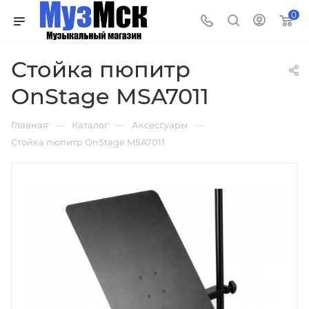
0
Стойка пюпитр
OnStage MSA7011
—
—
—
Главная
Каталог
Аксессуары
Стойка пюпитр OnStage MSA7011