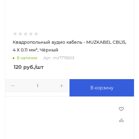
Квадропольный аудио кабель - MUZKABEL CBL15,
4 Х 0.11 мм², Чёрный
В наличии
Арт.: mz7776503
120
руб.
/шт
В корзину