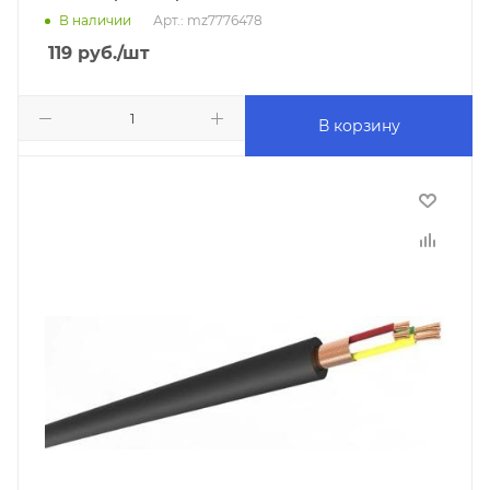
В наличии
Арт.: mz7776478
119
руб.
/шт
В корзину