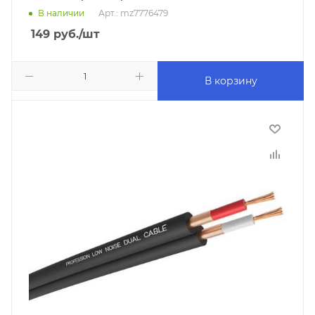
В наличии
Арт.: mz7776479
149
руб.
/шт
В корзину