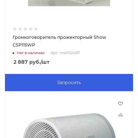
Громкоговоритель прожекторный Show
CSP115WP
Нет в наличии
Арт.: mz002497
2 887
руб.
/шт
Запросить