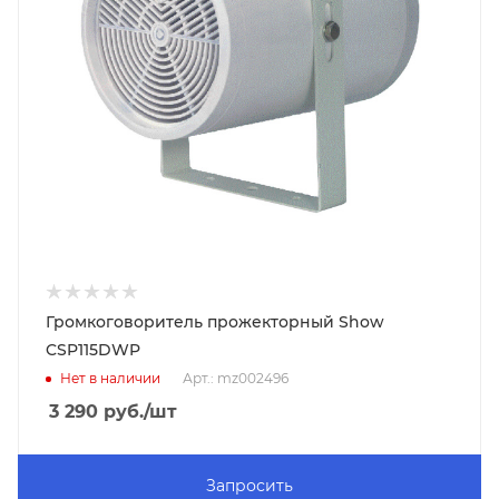
Громкоговоритель прожекторный Show
CSP115DWP
Нет в наличии
Арт.: mz002496
3 290
руб.
/шт
Запросить