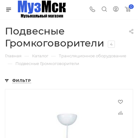
0
Подвесные
Громкоговорители
4
—
—
Главная
Каталог
Трансляционное оборудование
—
Подвесные Громкоговорители
ФИЛЬТР