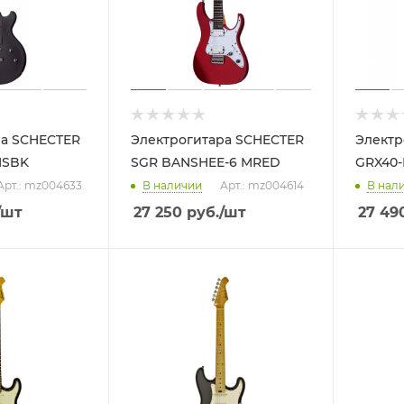
ра SCHECTER
Электрогитара SCHECTER
Электр
MSBK
SGR BANSHEE-6 MRED
GRX40
Арт.: mz004633
В наличии
Арт.: mz004614
В нал
/шт
27 250
руб.
/шт
27 49