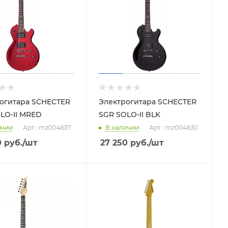
огитара SCHECTER
Электрогитара SCHECTER
LO-II MRED
SGR SOLO-II BLK
ичии
Арт.: mz004637
В наличии
Арт.: mz004630
0
руб.
/шт
27 250
руб.
/шт