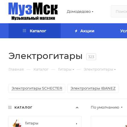
Домодедово
Каталог
Акции
Ус
Электрогитары
323
—
—
—
Главная
Каталог
Гитары
Электрогитары
Электрогитары SCHECTER
Электрогитары IBANEZ
По умолчанию
КАТАЛОГ
Гитары