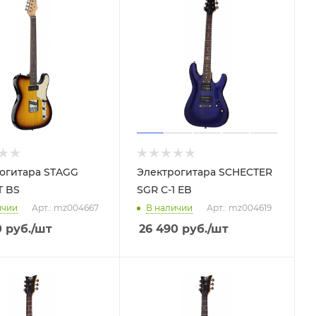
огитара STAGG
Электрогитара SCHECTER
T BS
SGR C-1 EB
ичии
Арт.: mz004667
В наличии
Арт.: mz004619
0
руб.
/шт
26 490
руб.
/шт