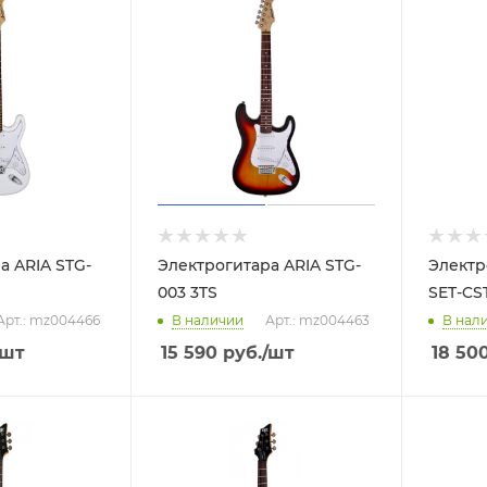
а ARIA STG-
Электрогитара ARIA STG-
Электр
003 3TS
SET-CS
Арт.: mz004466
В наличии
Арт.: mz004463
В нал
/шт
15 590
руб.
/шт
18 50