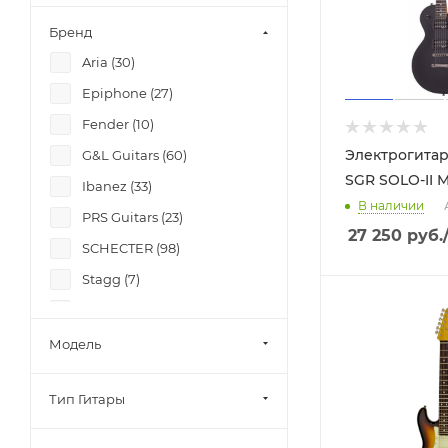
Бренд
Aria (
30
)
Epiphone (
27
)
Fender (
10
)
Электрогита
G&L Guitars (
60
)
SGR SOLO-II 
Ibanez (
33
)
В наличии
PRS Guitars (
23
)
27 250
руб.
SCHECTER (
98
)
Stagg (
7
)
Yamaha (
35
)
Модель
Тип Гитары