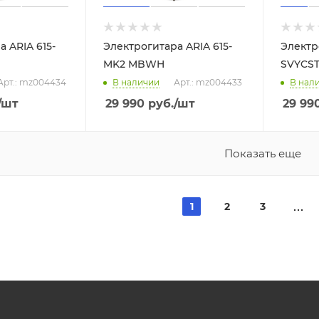
 ARIA 615-
Электрогитара ARIA 615-
Электр
MK2 MBWH
SVYCS
Арт.: mz004434
В наличии
Арт.: mz004433
В нал
/шт
29 990
руб.
/шт
29 99
Показать еще
1
2
3