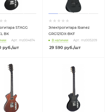
огитара STAGG
Электрогитара Ibanez
L BK
GRG121DX-BKF
ичии
Арт.: mz004674
В наличии
Арт.: mz005209
0
руб.
/шт
29 590
руб.
/шт