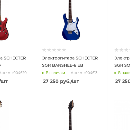
ра SCHECTER
Электрогитара SCHECTER
Электр
D
SGR BANSHEE-6 EB
SGR SO
Арт.: mz004620
В наличии
Арт.: mz004613
В нал
/шт
27 250
руб.
/шт
27 25