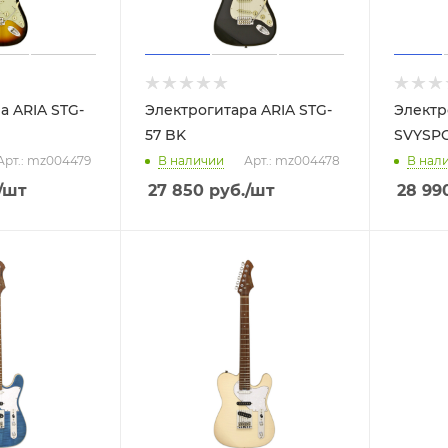
а ARIA STG-
Электрогитара ARIA STG-
Электр
57 BK
SVYSPC
Арт.: mz004479
В наличии
Арт.: mz004478
В нал
/шт
27 850
руб.
/шт
28 99