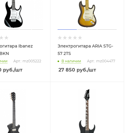
огитара Ibanez
Электрогитара ARIA STG-
-BKN
57 2TS
ичии
Арт.: mz005222
В наличии
Арт.: mz004477
0
руб.
/шт
27 850
руб.
/шт