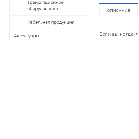
Трансляционное
оборудование
ОПИСАНИЕ
Кабельная продукция
Если вы когда-
Аксессуары
из самых вдохн
Чтобы соответс
гитаристом Том
мастерству Мат
производительно
Томми ищет гита
Будьте в курсе наших акций
Гриф должен ос
и новостей
пике своего раз
Подписаться
Наши модели To
означает «серти