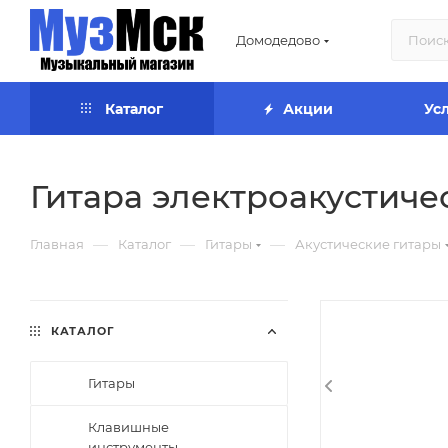
Домодедово
Каталог
Акции
Ус
Гитара электроакустиче
—
—
—
Главная
Каталог
Гитары
Акустические гитары
КАТАЛОГ
Гитары
Клавишные
инструменты