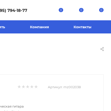
95) 794-18-77
0
0
0
ить
Компания
Контакты
Артикул:
mz002038
ческая гитара