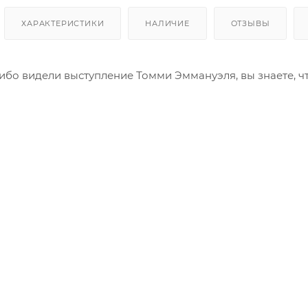
ХАРАКТЕРИСТИКИ
НАЛИЧИЕ
ОТЗЫВЫ
либо видели выступление Томми Эммануэля, вы знаете, ч
овляющих музыкантов на планете.
твовать требованиям такого великого музыканта, нужна 
ми Эммануэлем, гитары серии TE являются выдающейся
она. Созданная в соответствии со спецификациями Томм
сть, которые вы ожидаете от гитары с таким именем.
ру с превосходным звучанием, способную к самой делик
таваться верным, несмотря на суровые условия междунар
вития, от Рима до Нэшвилла и Сиднея!
mmy Emmanuel имеют инкрустацию из блоков перламутр
фицированный гитарист», титул, который Томми получил 