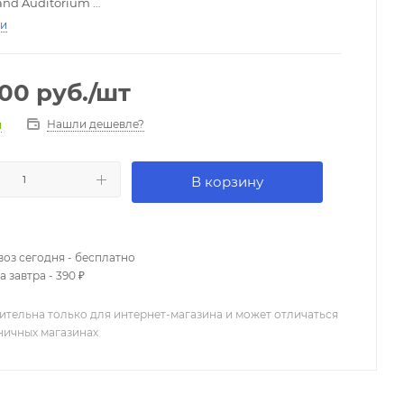
and Auditorium
ка:
AP5 PRO
ти
ка:
Массив ситхинской ели
а и обечайки:
Клен Квинсленд
000
руб.
/шт
ость
ифа:
44 мм
Нашли дешевле?
и
Матовое
ральный
В корзину
оз сегодня - бесплатно
 завтра - 390 ₽
ительна только для интернет-магазина и может отличаться
зничных магазинах