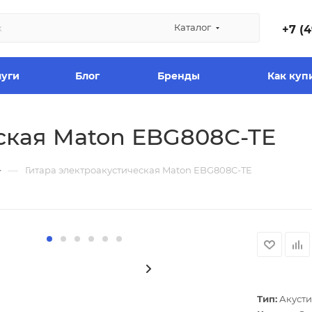
Каталог
+7 (4
луги
Блог
Бренды
Как куп
ская Maton EBG808C-TE
—
Гитара электроакустическая Maton EBG808C-TE
Тип:
Акусти