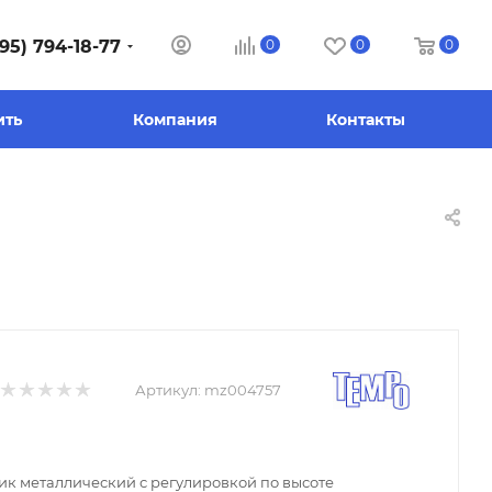
95) 794-18-77
0
0
0
ить
Компания
Контакты
Артикул:
mz004757
ик металлический с регулировкой по высоте