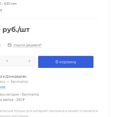
 - 630 мм
ти
0
руб.
/шт
Нашли дешевле?
и
В корзину
а в
Домодедово
воз
—
бесплатно
нее
оз сегодня - бесплатно
 завтра - 390 ₽
ительна только для интернет-магазина и может отличаться
зничных магазинах