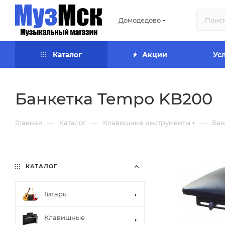
Домодедово
Каталог
Акции
Ус
Банкетка Tempo KB200
—
—
—
Главная
Каталог
Клавишные инструменты
Бан
КАТАЛОГ
Гитары
Клавишные