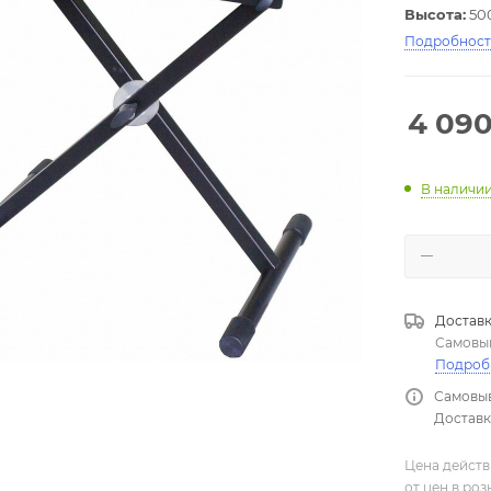
Высота:
500
Подробнос
4 09
В наличи
Доставк
Самовы
Подроб
Самовыв
Доставка
Цена действ
от цен в ро