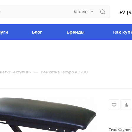
Каталог
+7 (4
луги
Блог
Бренды
Как куп
—
кетки и стулья
Банкетка Tempo KB200
Тип:
Стульч