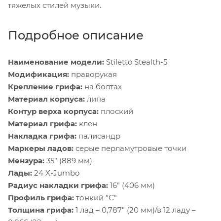
тяжелых стилей музыки.
Подробное описание
Наименование модели:
Stiletto Stealth-5
Модификация:
праворукая
Крепление грифа:
на болтах
Материал корпуса:
липа
Контур верха корпуса:
плоский
Материал грифа:
клен
Накладка грифа:
палисандр
Маркеры ладов:
серые перламутровые точки
Мензура:
35” (889 мм)
Лады:
24 X-Jumbo
Радиус накладки грифа:
16” (406 мм)
Профиль грифа:
тонкий "С"
Толщина грифа:
1 лад – 0,787" (20 мм)/в 12 ладу –