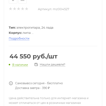
Артикул:
mz004527
Тип:
электрогитара, 24 лада
Корпус:
липа
Гриф:
клен
Подробности
Накладка грифа:
палисандр
Звукосниматели:
Н/Н Schecter Diamond Plus
Переключатель звукоснимателей:
3-позиционный
44 550
руб.
/шт
Регуляторы:
1V/1Т
Цвет:
матовый черный
Нашли дешевле?
В наличии
Самовывоз сегодня - бесплатно
Доставка завтра - 390 ₽
Цена действительна только для интернет-магазина и
может отличаться от цен в розничных магазинах