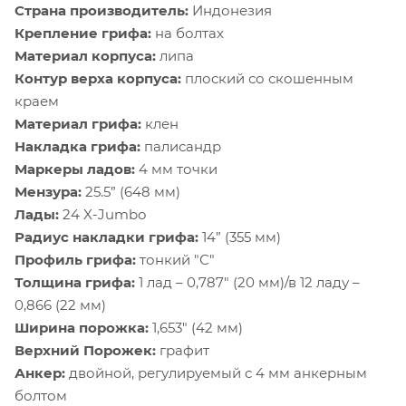
Страна производитель:
Индонезия
Крепление грифа:
на болтах
Материал корпуса:
липа
Контур верха корпуса:
плоский со скошенным
краем
Материал грифа:
клен
Накладка грифа:
палисандр
Маркеры ладов:
4 мм точки
Мензура:
25.5” (648 мм)
Лады:
24 X-Jumbo
Радиус накладки грифа:
14” (355 мм)
Профиль грифа:
тонкий "С"
Толщина грифа:
1 лад – 0,787" (20 мм)/в 12 ладу –
0,866 (22 мм)
Ширина порожка:
1,653" (42 мм)
Верхний Порожек:
графит
Анкер:
двойной, регулируемый с 4 мм анкерным
болтом