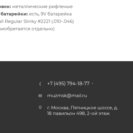
овок:
металлические рифленые
 батарейки:
есть, 9V батарейка
ll Regular Slinky #2221 (.010-.046)
риобретается отдельно)
+7 (495) 794-18-77
muzmsk@mail.ru
г. Москва, Пятницкое шоссе, д.
18 павильон 498, 2-ой этаж