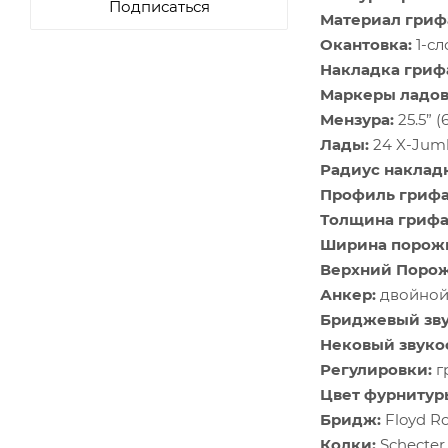
Подписаться
Материал гриф
Окантовка:
1-сл
Накладка гриф
Маркеры ладов
Мензура:
25.5” 
Лады:
24 X-Jum
Радиус наклад
Профиль грифа
Толщина грифа
Ширина порож
Верхний Порож
Анкер:
двойной,
Бриджевый зву
Нековый звуко
Регулировки:
г
Цвет фурнитур
Бридж:
Floyd R
Колки:
Schecter