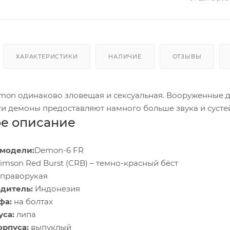
ХАРАКТЕРИСТИКИ
НАЛИЧИЕ
ОТЗЫВЫ
mon одинаково зловещая и сексуальная. Вооруженные дв
ти демоны предоставляют намного больше звука и сусте
е описание
модели:
Demon-6 FR
imson Red Burst (CRB) – темно-красный бёст
праворукая
дитель:
Индонезия
фа:
на болтах
уса:
липа
орпуса:
выпуклый