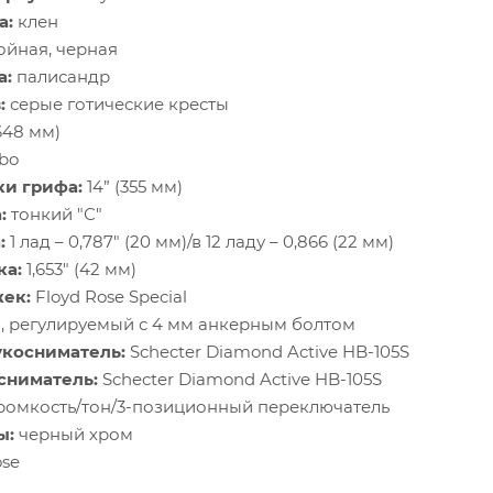
а:
клен
ойная, черная
а:
палисандр
:
серые готические кресты
(648 мм)
bo
ки грифа:
14” (355 мм)
:
тонкий "С"
:
1 лад – 0,787" (20 мм)/в 12 ладу – 0,866 (22 мм)
ка:
1,653" (42 мм)
ек:
Floyd Rose Special
 регулируемый с 4 мм анкерным болтом
косниматель:
Schecter Diamond Active HB-105S
сниматель:
Schecter Diamond Active HB-105S
ромкость/тон/3-позиционный переключатель
ы:
черный хром
ose