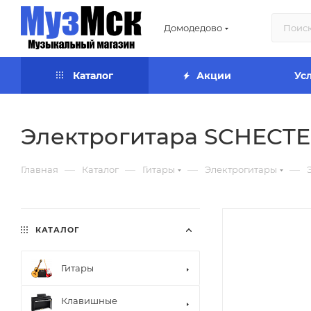
Домодедово
Каталог
Акции
Ус
Электрогитара SCHECT
—
—
—
—
Главная
Каталог
Гитары
Электрогитары
КАТАЛОГ
Гитары
Клавишные