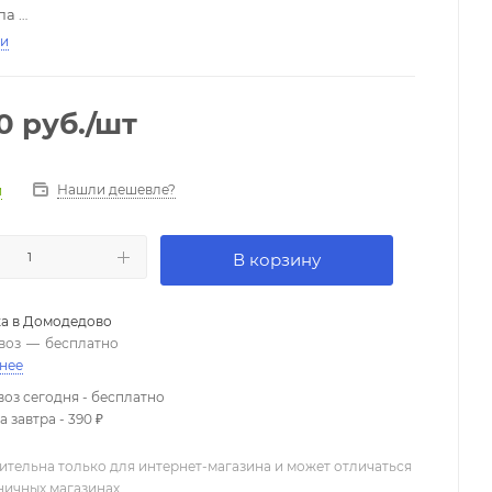
па
ти
грифа:
палисандр
атели:
Н/Н Schecter Diamond Active HB-105S
тель звукоснимателей:
3-позиционный
0
руб.
/шт
ы:
1V/1Т
-красный бёст
Нашли дешевле?
и
В корзину
а в
Домодедово
воз
—
бесплатно
нее
оз сегодня - бесплатно
 завтра - 390 ₽
ительна только для интернет-магазина и может отличаться
зничных магазинах