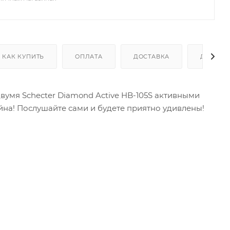
КАК КУПИТЬ
ОПЛАТА
ДОСТАВКА
ДОПОЛН
умя Schecter Diamond Active HB-105S активными
йна! Послушайте сами и будете приятно удивлены!