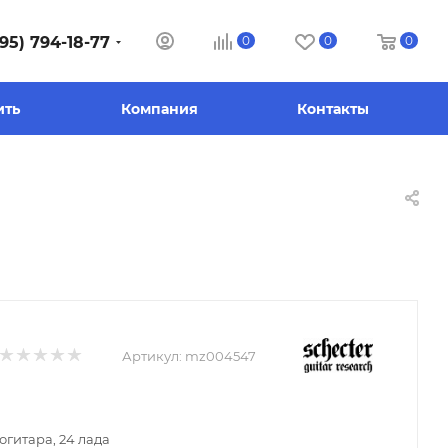
95) 794-18-77
0
0
0
ить
Компания
Контакты
Артикул:
mz004547
огитара, 24 лада