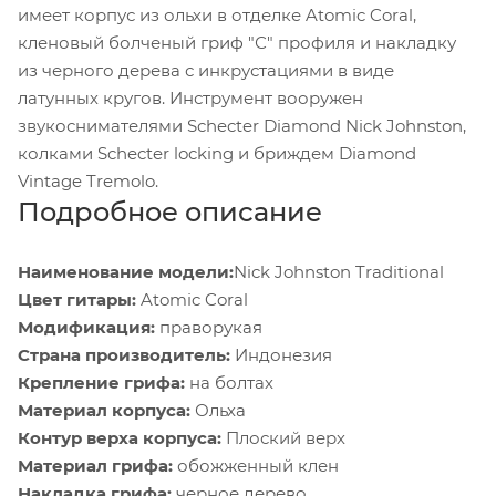
имеет корпус из ольхи в отделке Atomic Coral,
кленовый болченый гриф "С" профиля и накладку
из черного дерева с инкрустациями в виде
латунных кругов. Инструмент вооружен
звукоснимателями Schecter Diamond Nick Johnston,
колками Schecter locking и бриждем Diamond
Vintage Tremolo.
Подробное описание
Наименование модели:
Nick Johnston Traditional
Цвет гитары:
Atomic Coral
Модификация:
праворукая
Страна производитель:
Индонезия
Крепление грифа:
на болтах
Материал корпуса:
Ольха
Контур верха корпуса:
Плоский верх
Материал грифа:
обожженный клен
Накладка грифа:
черное дерево