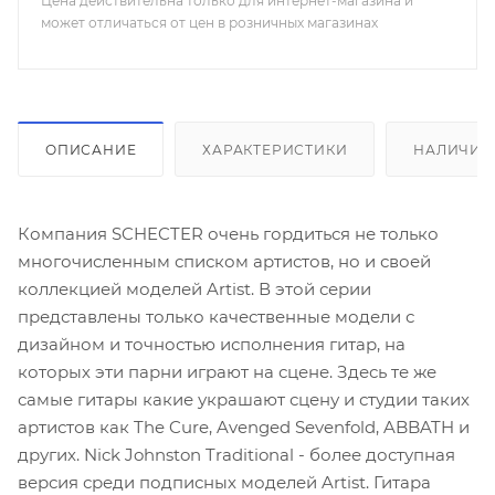
Цена действительна только для интернет-магазина и
Бридж:
Diamond Vintage Tremolo
может отличаться от цен в розничных магазинах
Цвет гитары:
Atomic Coral
ОПИСАНИЕ
ХАРАКТЕРИСТИКИ
НАЛИЧИЕ
Компания SCHECTER очень гордиться не только
многочисленным списком артистов, но и своей
коллекцией моделей Artist. В этой серии
представлены только качественные модели с
дизайном и точностью исполнения гитар, на
которых эти парни играют на сцене. Здесь те же
самые гитары какие украшают сцену и студии таких
артистов как The Cure, Avenged Sevenfold, ABBATH и
других. Nick Johnston Traditional - более доступная
версия среди подписных моделей Artist. Гитара