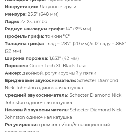
Инкрустации:
Латунные круги
Мензура:
25,5” (648 мм)
Лады:
22 X-Jumbo
Радиус накладки грифа:
14” (355 мм)
Профиль грифа:
тонкий "С"
Толщина грифа:
1 лад – .787" (20 мм)/в 12 ладу – .866"
(22 мм)
Ширина порожка:
1,653" (42 мм)
Порожек:
Graph Tech XL Black Tusq
Анкер:
двойной, регулируемый у пятки
Бриджевый звукосниматель:
Schecter Diamond
Nick Johnston одиночная катушка
Средний звукосниматель:
Schecter Diamond Nick
Johnston одиночная катушка
Нековый звукосниматель:
Schecter Diamond Nick
Johnston одиночная катушка
Регулировки:
громкость/тон/5-позиционный
переключатель