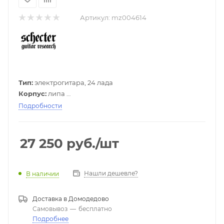
Артикул:
mz004614
Тип:
электрогитара, 24 лада
Корпус:
липа
Гриф:
клен
Подробности
Накладка грифа:
палисандр
Звукосниматели:
SGR by Schecter Diamond Plus
Переключатель звукоснимателей:
3-позиционный
27 250
руб.
/шт
Регуляторы:
1V/1Т
Цвет:
красный металлик
Комплектуется чехлом
Нашли дешевле?
В наличии
Доставка в
Домодедово
Самовывоз
—
бесплатно
Подробнее