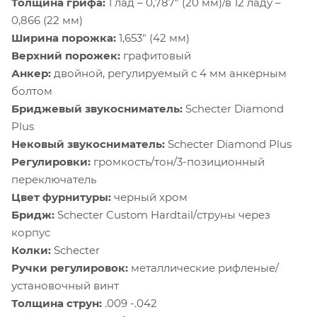
Толщина грифа:
1 лад – 0,787" (20 мм)/в 12 ладу –
0,866 (22 мм)
Ширина порожка:
1,653" (42 мм)
Верхний порожек:
графитовый
Анкер:
двойной, регулируемый с 4 мм анкерным
болтом
Бриджевый звукосниматель:
Schecter Diamond
Plus
Нековый звукосниматель:
Schecter Diamond Plus
Регулировки:
громкость/тон/3-позиционный
переключатель
Цвет фурнитуры:
черный хром
Бридж:
Schecter Custom Hardtail/струны через
корпус
Колки:
Schecter
Ручки регулировок:
металлические рифленые/
установочный винт
Толщина струн:
.009 -.042