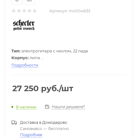
Артикул:
mz004633
Тип:
электрогитара с чехлом, 22 лада
Корпус:
липа
Гриф:
клен
Подробности
Накладка грифа:
палисандр
Звукосниматели:
Н/Н SGR by Schecter Diamond Plus
Переключатель звукоснимателей:
3-позиционный
27 250
руб.
/шт
Регуляторы:
1V/1Т
Цвет:
матовый черный
Нашли дешевле?
В наличии
Доставка в
Домодедово
Самовывоз
—
бесплатно
Подробнее