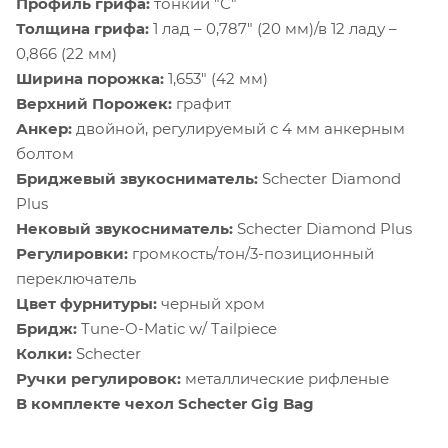
Профиль грифа:
тонкий "С"
Толщина грифа:
1 лад – 0,787" (20 мм)/в 12 ладу –
0,866 (22 мм)
Ширина порожка:
1,653" (42 мм)
Верхний Порожек:
графит
Анкер:
двойной, регулируемый с 4 мм анкерным
болтом
Бриджевый звукосниматель:
Schecter Diamond
Plus
Нековый звукосниматель:
Schecter Diamond Plus
Регулировки:
громкость/тон/3-позиционный
переключатель
Цвет фурнитуры:
черный хром
Бридж:
Tune-O-Matic w/ Tailpiece
Колки:
Schecter
Ручки регулировок:
металлические рифленые
В комплекте чехол Schecter Gig Bag