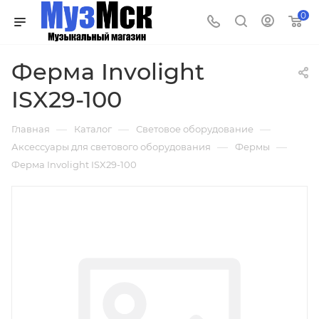
0
Ферма Involight
ISX29-100
—
—
—
Главная
Каталог
Световое оборудование
—
—
Аксессуары для светового оборудования
Фермы
Ферма Involight ISX29-100