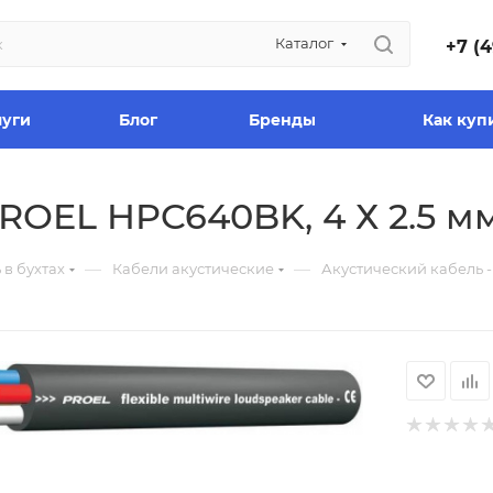
Каталог
+7 (4
луги
Блог
Бренды
Как куп
PROEL HPC640BK, 4 Х 2.5 м
—
—
 в бухтах
Кабели акустические
Акустический кабель -