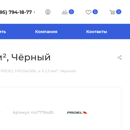
95) 794-18-77
0
0
0
ить
Компания
Контакты
м², Чёрный
 PROEL HPC640BK, 4 Х 2.5 мм², Чёрный
Артикул:
mz7776485