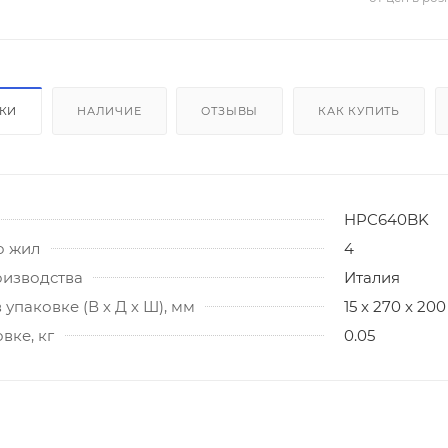
ИКИ
НАЛИЧИЕ
ОТЗЫВЫ
КАК КУПИТЬ
HPC640BK
о жил
4
оизводства
Италия
 упаковке (В х Д х Ш), мм
15 x 270 x 200
вке, кг
0.05