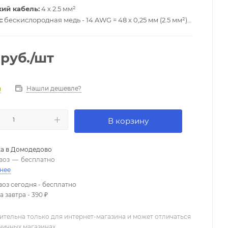
ий кабель:
4 х 2.5 мм²
:
бескислородная медь - 14 AWG = 48 х 0,25 мм (2.5 мм²)
ение:
7.4 Ом / км при 20 градусах
проводник/проводник):
85 пФ
PVC
руб.
/шт
иаметр:
11 мм
ый
Нашли дешевле?
и
В корзину
а в
Домодедово
воз
—
бесплатно
нее
оз сегодня - бесплатно
 завтра - 390 ₽
ительна только для интернет-магазина и может отличаться
зничных магазинах