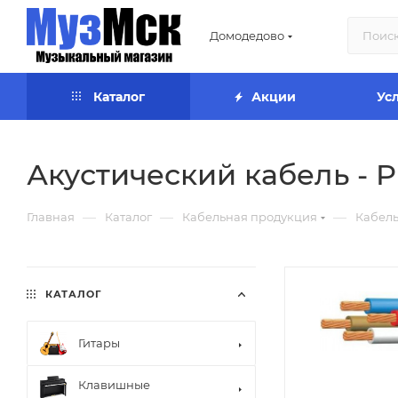
Домодедово
Каталог
Акции
Ус
Акустический кабель - 
—
—
—
Главная
Каталог
Кабельная продукция
Кабель
КАТАЛОГ
Гитары
Клавишные