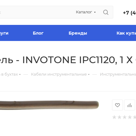
Каталог
+7 (4
луги
Блог
Бренды
Как куп
ь - INVOTONE IPC1120, 1 Х
—
—
 в бухтах
Кабели инструментальные
Инструментальный