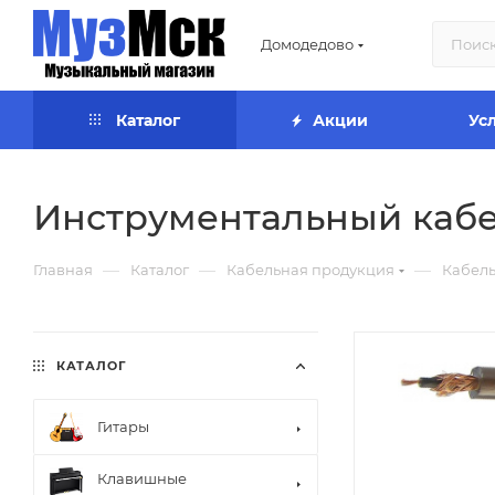
Домодедово
Каталог
Акции
Ус
Инструментальный кабел
—
—
—
Главная
Каталог
Кабельная продукция
Кабель
КАТАЛОГ
Гитары
Клавишные