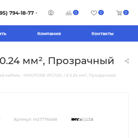
95) 794-18-77
0
0
0
ить
Компания
Контакты
 0.24 мм², Прозрачный
 кабель - INVOTONE IPC1120, 1 Х 0.24 мм², Прозрачный
Артикул:
mz7776468