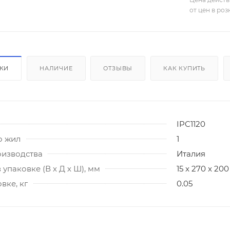
от цен в ро
ИКИ
НАЛИЧИЕ
ОТЗЫВЫ
КАК КУПИТЬ
IPC1120
о жил
1
оизводства
Италия
 упаковке (В х Д х Ш), мм
15 x 270 x 200
вке, кг
0.05