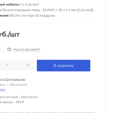
ый кабель:
1 х 0.24 мм²
:
бескислородная медь - 23 AWG = 30 x 0,1 мм (0,24 мм2)
ение:
85 Ом / км при 20 градусах
роводник/экран):
88 пФ
PVC
иаметр:
7 мм
б.
/шт
рачный
Нашли дешевле?
и
В корзину
а в
Домодедово
воз
—
бесплатно
нее
оз сегодня - бесплатно
 завтра - 390 ₽
ительна только для интернет-магазина и может отличаться