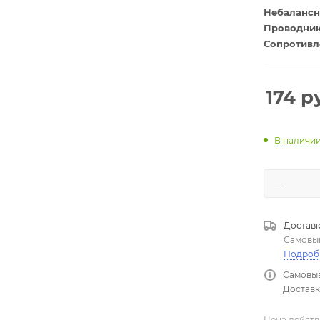
Небалансн
Проводник
Сопротивл
Ёмкость (п
Изоляция:
Внешний д
174
ру
Цвет:
Проз
В наличи
Доставк
Самовы
Подроб
Самовыв
Доставка
Цена действ