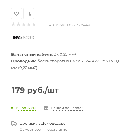
Артикул:
mz7776447
Балансный кабель:
2 х 0.22 мм²
Проводник:
бескислородная медь - 24 AWG = 30 x 0,1
мм (0,22 мм2)
Сопротивление:
93 Ом / км при 20 градусах
Ёмкость (проводник/проводник):
46 пФ
Ёмкость (проводник/экран):
90 пФ
179
руб.
/шт
Изоляция:
PVC
Внешний диаметр:
6.5 мм
Цвет:
Чёрный
Нашли дешевле?
В наличии
Доставка в
Домодедово
Самовывоз
—
бесплатно