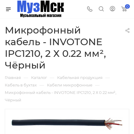
0
Микрофонный
кабель - INVOTONE
IPC1210, 2 Х 0.22 мм²,
Чёрный
—
—
—
Главная
Каталог
Кабельная продукция
—
—
Кабель в бухтах
Кабели микрофонные
Микрофонный кабель - INVOTONE IPC1210, 2 Х 0.22 мм²,
Чёрный