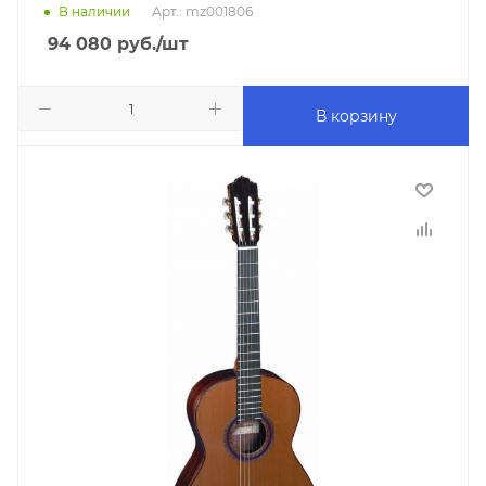
В наличии
Арт.: mz001806
94 080
руб.
/шт
В корзину