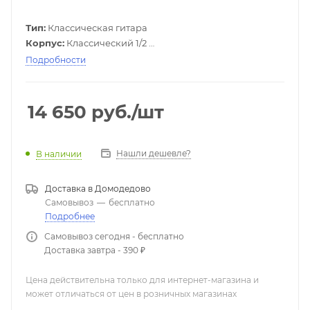
Тип:
Классическая гитара
Корпус:
Классический 1/2
Верхняя дека:
Ель
Подробности
Задняя дека и обечайки:
Красное дерево
Гриф:
Красное дерево
Накладка:
Палисандр
14 650
руб.
/шт
Покрытие:
Матовое
Цвет:
Натуральный
Нашли дешевле?
В наличии
Доставка в
Домодедово
Самовывоз
—
бесплатно
Подробнее
Самовывоз сегодня - бесплатно
Доставка завтра - 390 ₽
Цена действительна только для интернет-магазина и
может отличаться от цен в розничных магазинах