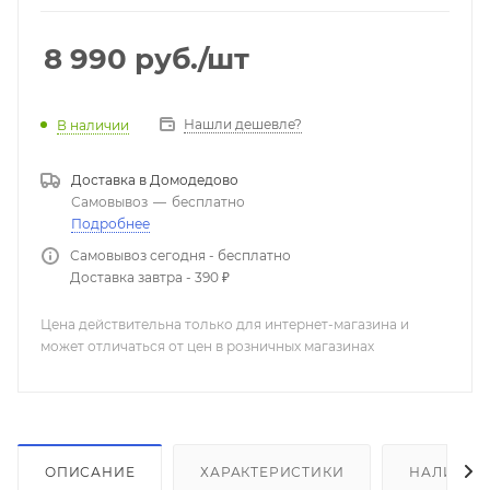
Накладка грифа:
палисандр
Лады:
19
8 990
руб.
/шт
Мензура:
25,6" (648 мм)
Ширина грифа:
52 мм
Отделка корпуса:
глянцевая
Нашли дешевле?
В наличии
Цвет:
натуральный
Доставка в
Домодедово
Самовывоз
—
бесплатно
Подробнее
Самовывоз сегодня - бесплатно
Доставка завтра - 390 ₽
Цена действительна только для интернет-магазина и
может отличаться от цен в розничных магазинах
ОПИСАНИЕ
ХАРАКТЕРИСТИКИ
НАЛИЧИЕ