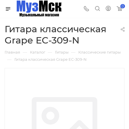
0
Гитара классическая
Grape EC-309-N
—
—
—
Главная
Каталог
Гитары
Классические гитары
—
Гитара классическая Grape EC-309-N