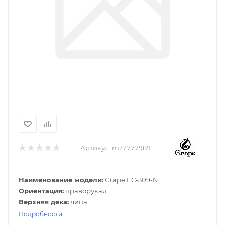
Артикул:
mz7777989
Наименование модели:
Grape EC-309-N
Ориентация:
праворукая
Верхняя дека:
липа
Задняя дека и обечайка:
липа
Подробности
Гриф:
клен