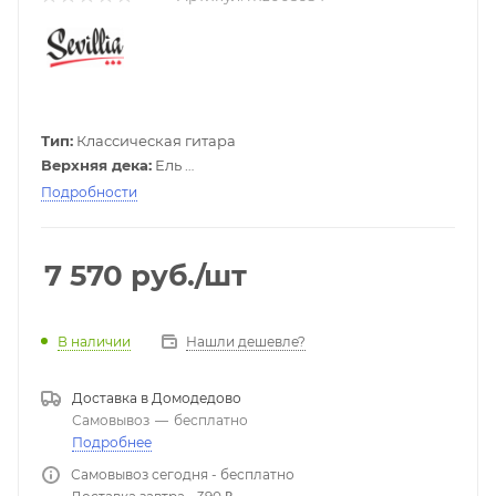
Тип:
Классическая гитара
Верхняя дека:
Ель
Задняя дека и обечайки:
Меранти
Подробности
Накладка:
Палисандр
Покрытие:
Матовое
Цвет:
Натуральный
7 570
руб.
/шт
Нашли дешевле?
В наличии
Доставка в
Домодедово
Самовывоз
—
бесплатно
Подробнее
Самовывоз сегодня - бесплатно