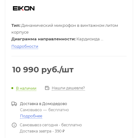
Тип:
Динамический микрофон в винтажном литом
корпусе
Диаграмма направленности:
Кардиоида
Частотный диапазон:
50 Гц - 16 кГц
Подробности
Чувствительность:
-52 дБ
Цвет:
Чёрный с красным
10 990
руб.
/шт
Нашли дешевле?
В наличии
Доставка в
Домодедово
Самовывоз
—
бесплатно
Подробнее
Самовывоз сегодня - бесплатно
Доставка завтра - 390 ₽