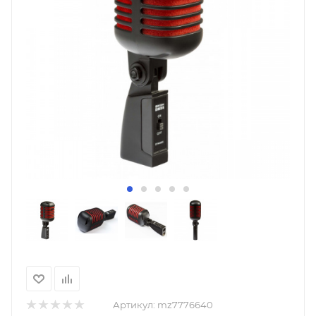
Артикул:
mz7776640