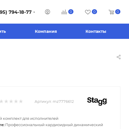
95) 794-18-77
0
0
0
ить
Компания
Контакты
Артикул:
mz7776612
й комплект для исполнителей
е:
Профессиональный кардиоидный динамический