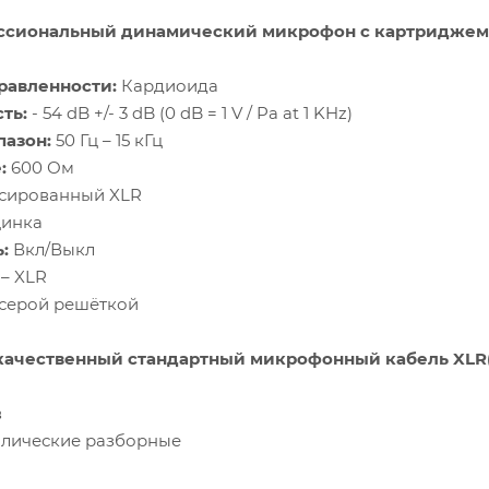
ссиональный динамический микрофон с картриджем D
равленности:
Кардиоида
ть:
- 54 dB +/- 3 dB (0 dB = 1 V / Pa at 1 KHz)
пазон:
50 Гц – 15 кГц
:
600 Ом
сированный XLR
цинка
:
Вкл/Выкл
 – XLR
серой решёткой
качественный стандартный микрофонный кабель XLR(
в
лические разборные