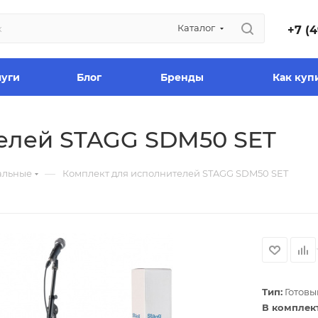
Каталог
+7 (4
луги
Блог
Бренды
Как куп
елей STAGG SDM50 SET
—
альные
Комплект для исполнителей STAGG SDM50 SET
Тип:
Готовы
В комплект