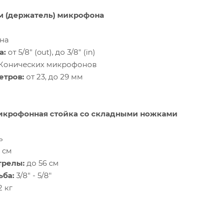
м (держатель) микрофона
на
а:
от 5/8" (out), до 3/8" (in)
Конических микрофонов
етров:
от 23, до 29 мм
Микрофонная стойка со складными ножками
ь
6 см
трелы:
до 56 см
ьба:
3/8" - 5/8"
2 кг