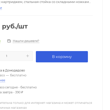
 картриджем, стальная стойка со складными ножками,
бель 6 м., резиновый зажим с резьбовым адаптером,
ти
 чехол для микрофона
0
руб.
/шт
Нашли дешевле?
и
В корзину
а в
Домодедово
воз
—
бесплатно
нее
оз сегодня - бесплатно
 завтра - 390 ₽
ительна только для интернет-магазина и может отличаться
зничных магазинах