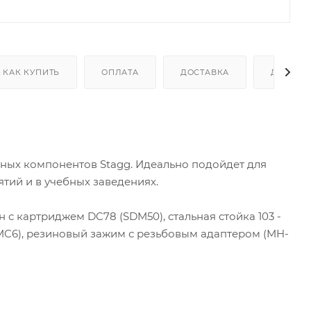
КАК КУПИТЬ
ОПЛАТА
ДОСТАВКА
ДОПОЛН
ных компонентов Stagg. Идеально подойдет для
тий и в учебных заведениях.
 картриджем DC78 (SDM50), стальная стойка 103 -
SMC6), резиновый зажим с резьбовым адаптером (MH-