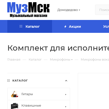
Домодедово
Каталог
Акции
Ус
Комплект для исполнит
—
—
—
Главная
Каталог
Микрофоны
Микрофоны вок
КАТАЛОГ
Гитары
Клавишные