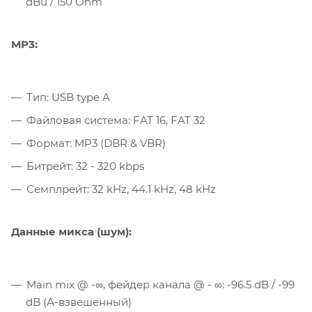
dBu / 150 Ohm
MP3:
Тип: USB type A
Файловая система: FAT 16, FAT 32
Формат: MP3 (DBR & VBR)
Битрейт: 32 - 320 kbps
Семплрейт: 32 kHz, 44.1 kHz, 48 kHz
Данные микса (шум):
Main mix @ -∞, фейдер канала @ - ∞: -96.5 dB / -99
dB (А-взвешенный)