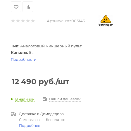
Артикул:
mz003143
Тип:
Аналоговый микшерный пульт
Каналы:
6
Особенности:
XENYX микрофонные предусилители,
Подробности
British EQ, МР3 плеер, Multi-FX
12 490
руб.
/шт
Нашли дешевле?
В наличии
Доставка в
Домодедово
Самовывоз
—
бесплатно
Подробнее