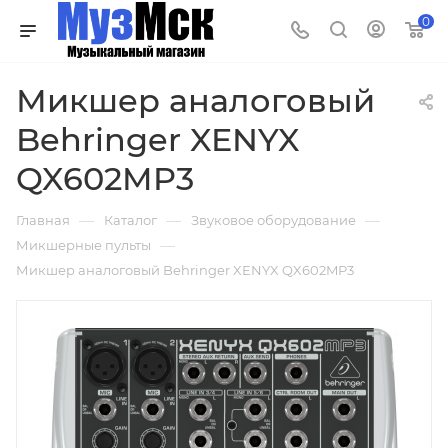
0
Микшер аналоговый
Behringer XENYX
QX602MP3
—
—
—
Главная
Каталог
Звуковое оборудование
—
Микшерные пульты
Микшер аналоговый Behringer XENYX QX602MP3