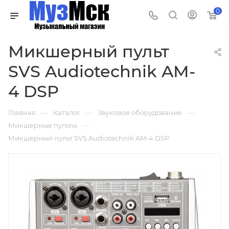
0
Микшерный пульт
SVS Audiotechnik AM-
4 DSP
—
—
—
Главная
Каталог
Звуковое оборудование
—
Микшерные пульты
Микшерный пульт SVS Audiotechnik AM-4 DSP