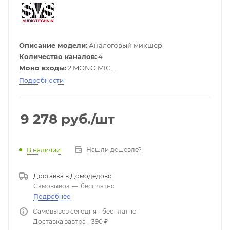
Описание модели:
Аналоговый микшер
Количество каналов:
4
Моно входы:
2 MONO MIC
Стерео входы:
1 STEREO INPUT
Подробности
Подключение по USB:
Есть
9 278
руб.
/шт
Нашли дешевле?
В наличии
Доставка в
Домодедово
Самовывоз
—
бесплатно
Подробнее
Самовывоз сегодня - бесплатно
Доставка завтра - 390 ₽