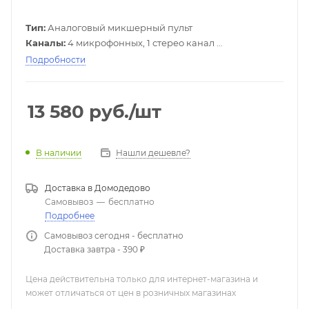
Тип:
Аналоговый микшерный пульт
Каналы:
4 микрофонных, 1 стерео канал
Особенности:
МР3 плеер, Bluetooth, SD
Подробности
Эквалайзер:
5-полосный стерео графический
Эффект:
256 программ
13 580
руб.
/шт
Нашли дешевле?
В наличии
Доставка в
Домодедово
Самовывоз
—
бесплатно
Подробнее
Самовывоз сегодня - бесплатно
Доставка завтра - 390 ₽
Цена действительна только для интернет-магазина и
может отличаться от цен в розничных магазинах