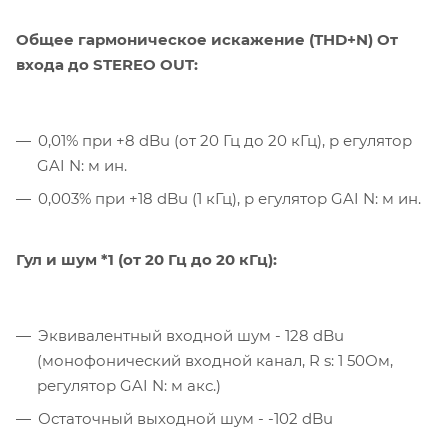
Общее гармоническое искажение (THD+N) От
входа до STEREO OUT:
0,01% при +8 dBu (от 20 Гц до 20 кГц), р егулятор
GAI N: м ин.
0,003% при +18 dBu (1 кГц), р егулятор GAI N: м ин.
Гул и шум *1 (от 20 Гц до 20 кГц):
Эквивалентный входной шум - 128 dBu
(монофонический входной канал, R s: 1 50Ом,
регулятор GAI N: м акс.)
Остаточный выходной шум - -102 dBu