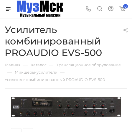
0
Усилитель
комбинированный
PROAUDIO EVS-500
—
—
Главная
Каталог
Трансляционное оборудование
—
—
Микшеры-усилители
Усилитель комбинированный PROAUDIO EVS-500