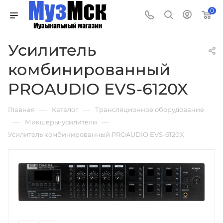
0
Усилитель
комбинированный
PROAUDIO EVS-6120X
—
—
Главная
Каталог
Трансляционное оборудование
—
—
Микшеры-усилители
Усилитель комбинированный PROAUDIO EVS-6120X