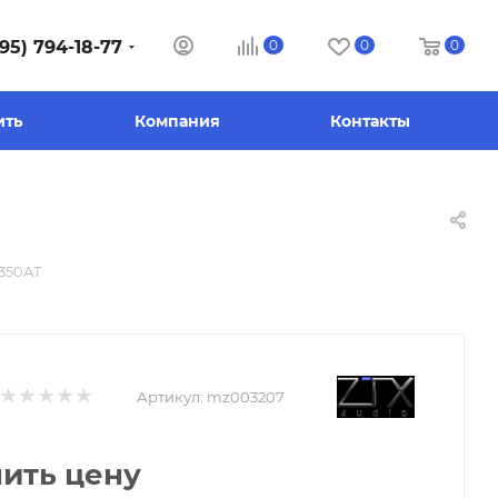
95) 794-18-77
0
0
0
ить
Компания
Контакты
350AT
Артикул:
mz003207
нить цену