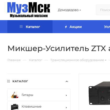
Домодедово
Каталог
Акции
Ус
Микшер-Усилитель ZTX 
—
—
Главная
Каталог
Трансляционное оборудование
КАТАЛОГ
Гитары
Клавишные