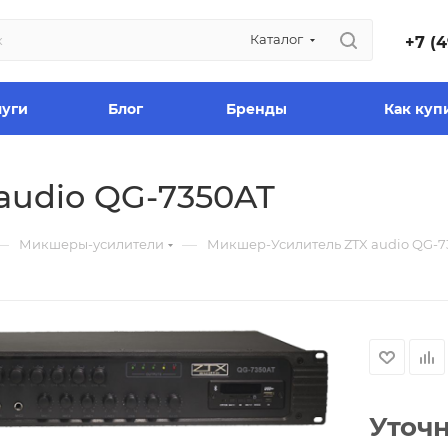
Каталог
+7 (4
луги
Блог
Бренды
Как куп
audio QG-7350AT
—
—
Микшеры-усилители
Микшер-Усилитель ZTX audio QG-7
Уточ