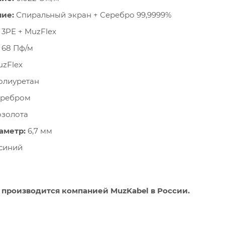
ие:
Спиральный экран + Серебро 99,9999%
3PE + MuzFlex
68 Пф/м
zFlex
лиуретан
ребром
золота
аметр:
6,7 мм
синий
 производится компанией MuzKabel в России.