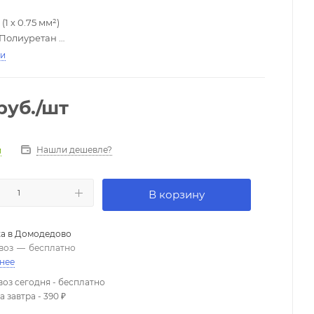
 (1 х 0.75 мм²)
Полиуретан
uzKabel RCA / RCA
ти
:
Чистая медь 99,9999% + Серебро 99,9999%
Позолота
,7 мм
руб.
/шт
Серебром
о-синий
Нашли дешевле?
и
В корзину
а в
Домодедово
воз
—
бесплатно
нее
оз сегодня - бесплатно
 завтра - 390 ₽