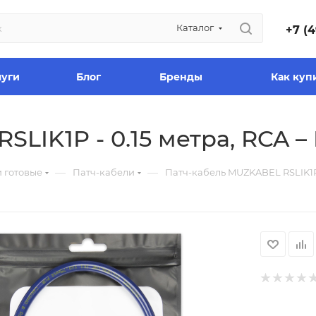
Каталог
+7 (4
луги
Блог
Бренды
Как куп
LIK1P - 0.15 метра, RCA –
—
—
 готовые
Патч-кабели
Патч-кабель MUZKABEL RSLIK1P -