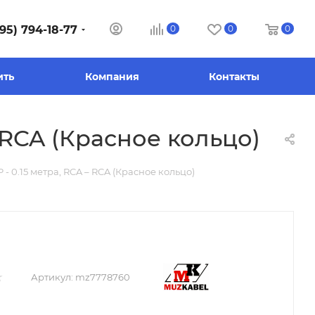
95) 794-18-77
0
0
0
ить
Компания
Контакты
 RCA (Красное кольцо)
 0.15 метра, RCA – RCA (Красное кольцо)
Артикул:
mz7778760