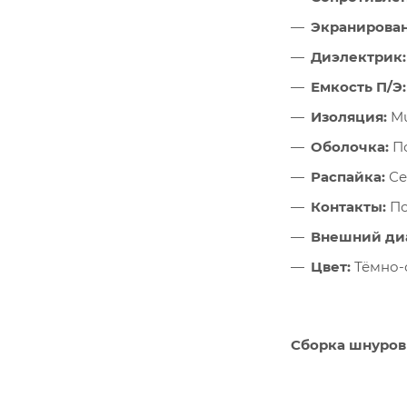
Экранирован
Диэлектрик:
Емкость П/Э:
Изоляция:
Mu
Оболочка:
По
Распайка:
Се
Контакты:
По
Внешний ди
Цвет:
Тёмно-
Сборка шнуров