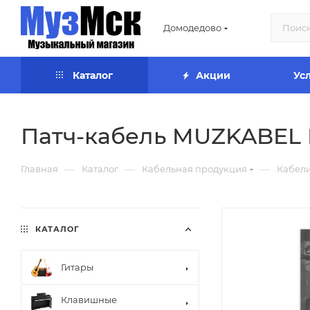
Домодедово
Каталог
Акции
Ус
Патч-кабель MUZKABEL RS
—
—
—
Главная
Каталог
Кабельная продукция
Кабели
КАТАЛОГ
Гитары
Клавишные