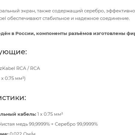
иральный экран, также содержащий серебро, эффективн
el обеспечивают стабильное и надежное соединение.
едён в России, компоненты разъёмов изготовлены фи
ующие:
Kabel RCA / RCA
1 х 0.75 мм²)
истики:
льный кабель:
1 х 0.75 мм²
истая медь 99,9999% + Серебро 99,9999%
ие:
0.022 Ом/м