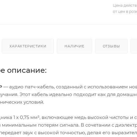
Цена действ
от цен в ро
ХАРАКТЕРИСТИКИ
НАЛИЧИЕ
ОТЗЫВЫ
е описание:
P
— аудио патч-кабель, созданный с использованием но
учания. Этот кабель идеально подходит как для домашн
нических условий.
ика 1 х 0,75 мм², включающее медь высокой чистоты и 
 минимальным потерям сигнала. В сочетании с диэлект
передает звук с высокой точностью, делая его выразит