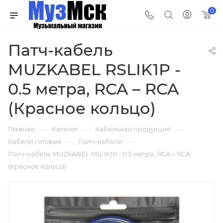
0
Патч-кабель
MUZKABEL RSLIK1P -
0.5 метра, RCA – RCA
(Красное кольцо)
—
—
—
Главная
Каталог
Кабельная продукция
—
—
Кабели готовые
Патч-кабели
Патч-кабель MUZKABEL RSLIK1P - 0.5 метра, RCA – RCA
(Красное кольцо)