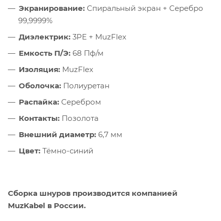
Экранирование:
Спиральный экран + Серебро
99,9999%
Диэлектрик:
3PE + MuzFlex
Емкость П/Э:
68 Пф/м
Изоляция:
MuzFlex
Оболочка:
Полиуретан
Распайка:
Серебром
Контакты:
Позолота
Внешний диаметр:
6,7 мм
Цвет:
Тёмно-синий
Сборка шнуров производится компанией
MuzKabel в России.