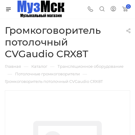
0
Громкоговоритель
потолочный
CVGaudio CRX8T
—
—
Главная
Каталог
Трансляционное оборудование
—
—
Потолочные громкоговорители
Громкоговоритель потолочный CVGaudio CRX8T