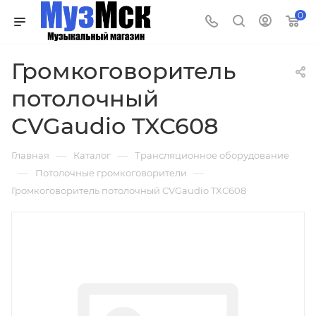
0
Громкоговоритель
потолочный
CVGaudio TXC608
—
—
Главная
Каталог
Трансляционное оборудование
—
—
Потолочные громкоговорители
Громкоговоритель потолочный CVGaudio TXC608