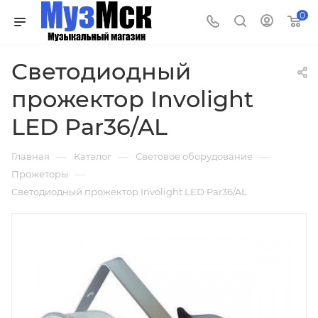
0
Светодиодный
прожектор Involight
LED Par36/AL
—
—
—
Главная
Каталог
Световое оборудование
—
Прожеторы
Светодиодный прожектор Involight LED Par36/AL