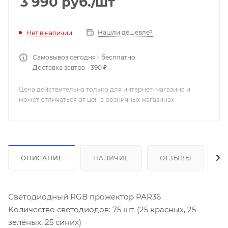
3 990
руб.
/шт
Нашли дешевле?
Нет в наличии
Самовывоз сегодня - бесплатно
Доставка завтра - 390 ₽
Цена действительна только для интернет-магазина и
может отличаться от цен в розничных магазинах
ОПИСАНИЕ
НАЛИЧИЕ
ОТЗЫВЫ
К
Светодиодный RGB прожектор PAR36
Количество светодиодов: 75 шт. (25 красных, 25
зелёных, 25 синих)