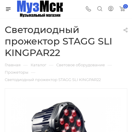
0
Светодиодный
прожектор STAGG SLI
KINGPAR22
—
—
—
Главная
Каталог
Световое оборудование
—
Прожеторы
Светодиодный прожектор STAGG SLI KINGPAR22