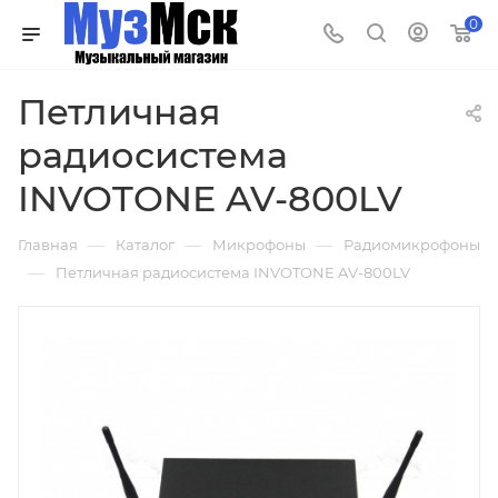
0
Петличная
радиосистема
INVOTONE AV-800LV
—
—
—
Главная
Каталог
Микрофоны
Радиомикрофоны
—
Петличная радиосистема INVOTONE AV-800LV