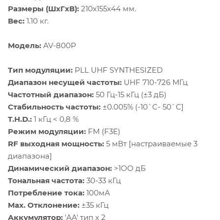
Размеры (ШxГxВ):
210x155x44 мм.
Вес:
1.10 кг.
Модель:
AV-800P
Тип модуляции:
PLL UHF SYNTHESIZED
Диапазон несущей частоты:
UHF 710-726 МГц
Частотный диапазон:
50 Гц-15 кГц (±3 дБ)
Стабильность частоты:
±0.005% (-10`C- 50`C]
T.H.D.:
1 кГц < 0,8 %
Режим модуляции:
FM (F3E)
RF выходная мощность:
5 мВт [настраиваемые 3
диапазона]
Динамический диапазон:
>1OO дБ
Тональная частота:
30-33 кГц
Потребление тока:
100мА
Max. Отклонение:
±35 кГц
Аккумулятор:
'AA' тип x 2