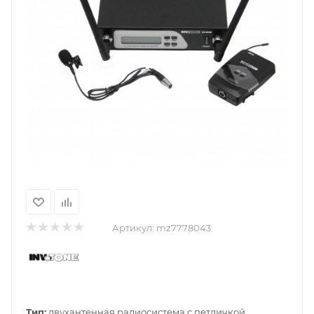
Артикул:
mz7778043
Тип:
двухантенная радиосистема с петличкой