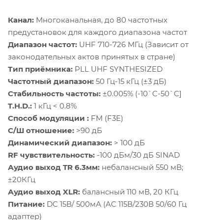
Канал:
Многоканальная, до 80 частотных
предустановок для каждого диапазона частот
Диапазон частот:
UHF 710-726 МГц (Зависит от
законодательных актов принятых в стране)
Тип приёмника:
PLL UHF SYNTHESIZED
Частотный диапазон:
50 Гц-15 кГц (±3 дБ)
Стабильность частоты:
±0.005% (-10`C-50`C]
T.H.D.:
1 кГц < 0.8%
Способ модуляции :
FM (F3E)
С/Ш отношение:
>90 дБ
Динамический диапазон:
> 100 дБ
RF чувствительность:
-100 дБм/30 дБ SINAD
Аудио выход TR 6.3мм:
небалансный 550 мВ;
±20КГц
Аудио выход XLR:
балансный 110 мВ, 20 КГц
Питание:
DC 15В/ 500мА (AC 115В/230В 50/60 Гц
адаптер)