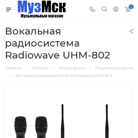
0
Вокальная
радиосистема
Radiowave UHM-802
—
—
—
Главная
Каталог
Микрофоны
Радиомикрофоны
—
Вокальная радиосистема Radiowave UHM-802