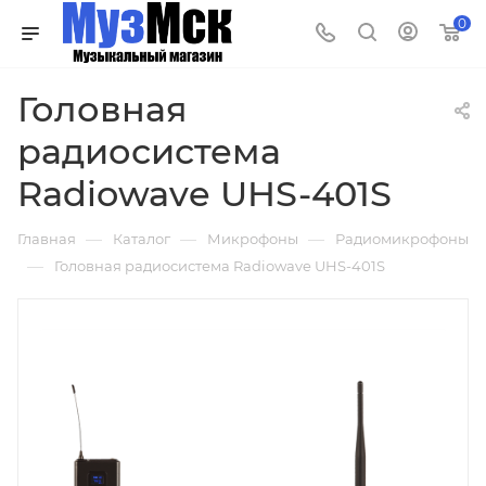
0
Головная
радиосистема
Radiowave UHS-401S
—
—
—
Главная
Каталог
Микрофоны
Радиомикрофоны
—
Головная радиосистема Radiowave UHS-401S