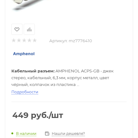
Артикул:
mz7776410
Кабельный разъем:
AMPHENOL ACPS-GB - джек
стерео, кабельный, 6,3 мм, корпус металл, цвет
чёрный, колпачок из пластика
Цвет:
Чёрный
Подробности
449
руб.
/шт
Нашли дешевле?
В наличии