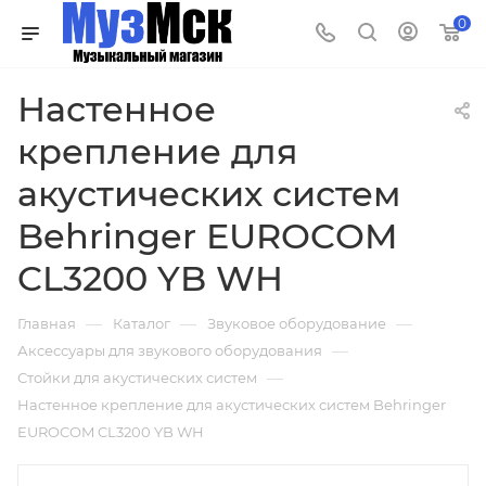
0
Настенное
крепление для
акустических систем
Behringer EUROCOM
CL3200 YB WH
—
—
—
Главная
Каталог
Звуковое оборудование
—
Аксессуары для звукового оборудования
—
Стойки для акустических систем
Настенное крепление для акустических систем Behringer
EUROCOM CL3200 YB WH