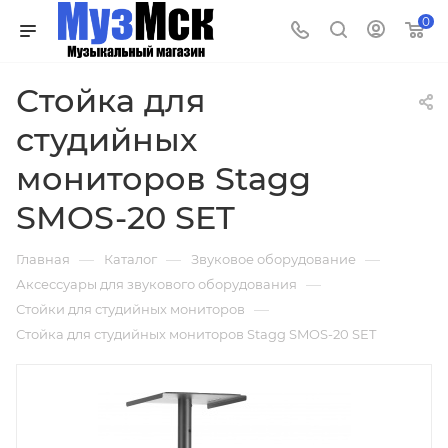
0
Стойка для
студийных
мониторов Stagg
SMOS-20 SET
—
—
—
Главная
Каталог
Звуковое оборудование
—
Аксессуары для звукового оборудования
—
Стойки для студийных мониторов
Стойка для студийных мониторов Stagg SMOS-20 SET