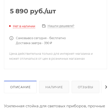
5 890
руб.
/шт
Нашли дешевле?
Нет в наличии
Самовывоз сегодня - бесплатно
Доставка завтра - 390 ₽
Цена действительна только для интернет-магазина и
может отличаться от цен в розничных магазинах
ОПИСАНИЕ
НАЛИЧИЕ
ОТЗЫВЫ
К
Усиленная стойка для световых приборов, прочные