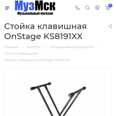
0
Стойка клавишная
OnStage KS8191XX
—
—
—
Главная
Каталог
Клавишные инструменты
—
Стойки клавишные
Стойка клавишная OnStage KS8191XX