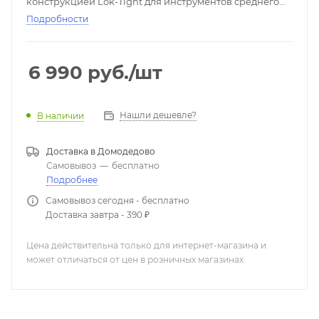
конструкцией Lok-Tight для инструментов среднего
формата
Подробности
Материал:
сталь
Цвет:
чёрный
6 990
руб.
/шт
Нашли дешевле?
В наличии
Доставка в
Домодедово
Самовывоз
—
бесплатно
Подробнее
Самовывоз сегодня - бесплатно
Доставка завтра - 390 ₽
Цена действительна только для интернет-магазина и
может отличаться от цен в розничных магазинах